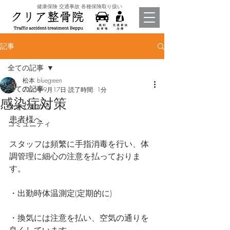
​健康保険 交通事故 各種保険取り扱い
記事
全ての記事
松本 bluegreen
全ての記事
2023年9月17日
読了時間: 1分
感染症対策
今すぐ始める
患者様へ
コミュニティ
スタッフは頻繁に手指消毒を行い、体
調管理に細心の注意を払っておりま
す。
・出勤時体温測定(定期的に)
・換気には注意を払い、空気の通りを