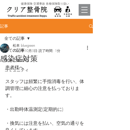
​健康保険 交通事故 各種保険取り扱い
記事
全ての記事
松本 bluegreen
全ての記事
2023年10月5日
読了時間: 1分
感染症対策
今すぐ始める
患者様へ
コミュニティ
スタッフは頻繁に手指消毒を行い、体
調管理に細心の注意を払っておりま
す。
・出勤時体温測定(定期的に)
・換気には注意を払い、空気の通りを